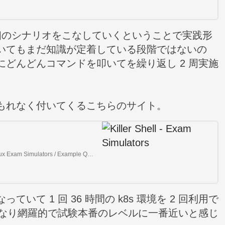
1 個のシナリオをこなしていくということで実践形
いてもまだ知識が定着している段階ではないの
どんどんコマンドを叩いてを繰り返し 2 周実施
もれなく付いてくるこちらのサイト。
Linux Foundation CKS CKA CKAD LFCS Kubernetes Linux Exam Simulators / Example Questions / Practice Exam
て 1 回 36 時間の k8s 環境を 2 回利用で
、かなり網羅的で試験本番のレベルに一番近いと感じ