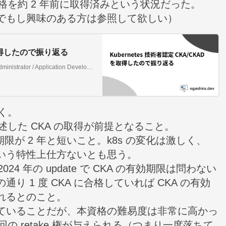
格を約 2 年前に取得済みという状況だった。
でもし興味のある方は参照して欲しい）
 を取得したので振り返る
Linux Foundation が提供している Certified Kubernetes Administrator / Application Developer の受験にあたり行ったことや学んだことなどをまとめる
く。
前述した CKA の取得が前提となること。
限が 2 年と短いこと。k8s の変化は激しく、
いう特性上仕方ないとも思う。
4 年の update で CKA の有効期限は問わない
通り 1 度 CKA に合格していれば CKA の有効
れるとのこと。
ていることだが、本資格の難易度は非常に高かっ
の retake 権が与えられる（つまり一度落ちて