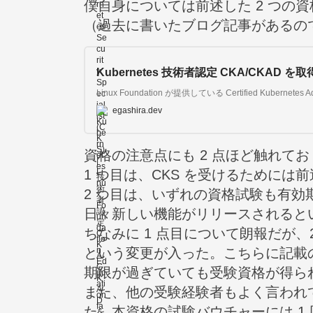
僕自身については前述した 2 つの資
（過去に書いたブログ記事があるの
Kubernetes 技術者認定 CKA/CKAD
egashira.dev
資格の注意点にも 2 点ほど触れてお
1 つ目は、CKS を受けるためには
2 つ目は、いずれの資格試験も有効期
日々新しい機能がリリースされると
ちなみに 1 点目について朗報だが、202
という変更が入った。
こちら
に記載の
期限が過ぎていても受験資格が得ら
また、他の受験経験者もよく言われ
た。本資格の試験バウチャーには 1 回