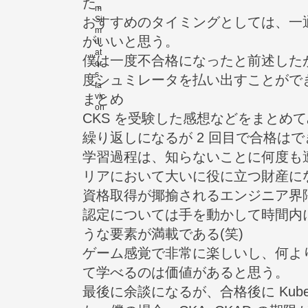
た。
おすすめのタイミングとしては、一
がいいと思う。
僕は一度不合格になったと前述したが
度シュミレータを払い出すことがで
まとめ
CKS を受験した感想などをまとめ
繰り返しになるが 2 回目で合格は
学習過程は、知らないことに何度も
リアにおいて大いに役に立つ財産に
資格取得が揶揄されるエンジニア界隈ではある
認定については手を動かして時間内に
うな要素が満載である(笑)
ゲーム感覚で非常に楽しいし、何よ
て学べるのは価値があると思う。
最後に余談になるが、合格後に
Kub