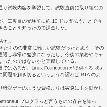
通り試験内容を学習して、試験直前に取り組むの
、二度目の受験前に約 10 ドル支払うことで再
きることを知ったので課金した。
てみた。
できたものの非常に難しい試験だったと思う。その
遭遇し非常に勉強になったし、今後の業務やキャ
なったのではないかと実感している。
が、Linux Foundation が提供する k8s
問題を解き切るというような謂わば RTA のよ
り暗記ゲーのような資格よりは実際に手を動かし
estronaut プログラム
と言うものの存在を知っ