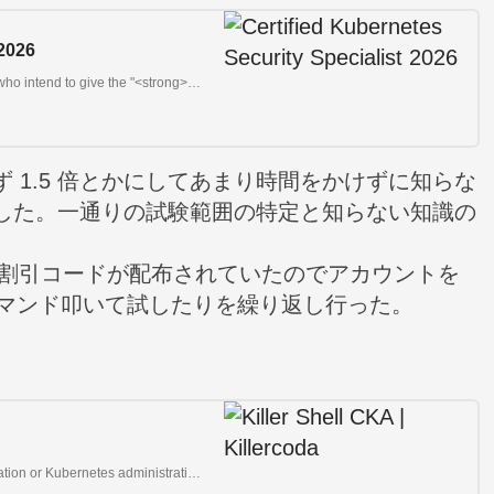
 2026
<p>This course is specifically designed for the aspirants who intend to give the "<strong>Certified Kubernetes Security Specialist</strong>" <strong>certification </strong>as well as for individuals who intend to gain a strong foundation in Kubernetes Security.</p><p>One of the pre-requisites for the course is the candidate's prior understanding on the topics discussed in the CKA certification. </p><p>We begin the journey with setting up a Hardened Kubernetes cluster from absolute scratch and then the deep dive journey into various K8s + Security begins.</p><p>This course also has an exam preparation section with a series of practice tests to verify the candidate's understanding of the topics discussed and verify if the candidate is ready to give the official certification exams.</p><p>Keeping the standards high similar to other best-seller courses of Zeal, this course has a perfect balance, and every topic is explained in a simplified way with practical scenarios.</p><p>With tons of practicals, easy-to-understand videos, and a dedicated exam preparation section, this course is all you need to gain a deeper understanding of Kubernetes and ace the official Certified Kubernetes Security Specialist" certification.</p><p>With this exciting set of learnings and practicals, I look forward to seeing you in this course and be part of your journey into Kubernetes and getting CKS certified.</p>
 1.5 倍とかにしてあまり時間をかけずに知らな
した。一通りの試験範囲の特定と知らない知識の
うサイトの割引コードが配布されていたのでアカウントを
にコマンド叩いて試したりを繰り返し行った。
。
These scenarios can be used standalone for CKA preparation or Kubernetes administration studies.