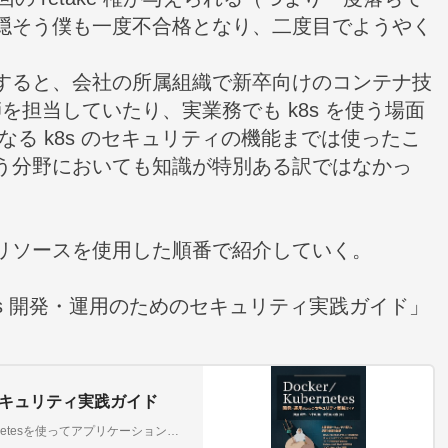
隠そう僕も一度不合格となり、二度目でようやく
すると、会社の所属組織で新卒向けのコンテナ技
 …）講師を担当していたり、実業務でも k8s を使う場面
なる k8s のセキュリティの機能までは使ったこ
う分野においても知識が特別ある訳ではなかっ
リソースを使用した順番で紹介していく。
netes 開発・運用のためのセキュリティ実践ガイド」
めのセキュリティ実践ガイド
本番環境へのコンテナ導入に必携の一冊 DockerやKubernetesを使ってアプリケーションをデプロイすることは、いまや当たり前になりつつあります。しかしながら、DockerやKubernetesのセキュリティを確保することはいまだに簡単ではありません。デフォルトの設定でコンテナを実行していませんか?Kubernetesのリソースに対する権限を正しく設定できていますか?本書は、DockerやKubernetesのセキュリティを強化するための設定方法や、便利なツールの使い方について、網羅的かつ詳細に記しています。また、Dockerに代わるコンテナエンジンとして話題のPodmanなど、最新のソフトウェアに関する情報もふんだんに盛り込みました。