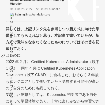
Update on Certification Exam Proctoring
Migration
On June 25, 2022, The Linux Foundation migrated the CKA, CKAD and CKS programs from PSI’s ExamsLocal proctoring platform to PSI Bridge, as candidates were notified about beginning last year,...
training.linuxfoundation.org
詳しくは、上記リンク先を参照しつつ新方式に向けた準
備をしてもらえればと思う。本記事で書いていたが、新
方式で意味をなさなくなったものについてはその旨を記
載しておく。
はじめに
2022 年 2 月に Certified Kubernetes Administrator（以下
CKA）、同年 4 月に Certified Kubernetes Application
Developer（以下 CKAD）に合格した。おそらく 3 年後
もエンジニアとして働いていたら受験する可能性が高い
ので自分のためにも残しておく。
受験した感想としては、Kubernetes 初学者である自分
にとって学習体験が良く、非常に楽しみながら学習でき