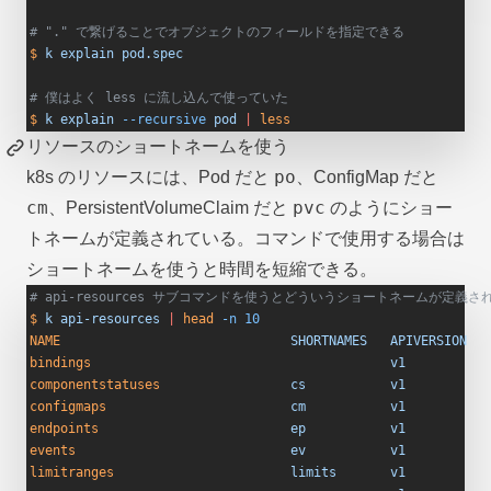
# "." で繋げることでオブジェクトのフィールドを指定できる
$
 k
 explain
 pod.spec
# 僕はよく less に流し込んで使っていた
$
 k
 explain
 --recursive
 pod
 |
 less
リソースのショートネームを使う
po
k8s のリソースには、Pod だと
、ConfigMap だと
cm
pvc
、PersistentVolumeClaim だと
のようにショー
トネームが定義されている。コマンドで使用する場合は
ショートネームを使うと時間を短縮できる。
# api-resources サブコマンドを使うとどういうショートネームが定義
$
 k
 api-resources
 |
 head
 -n
 10
NAME
                              SHORTNAMES
   APIVERSION
   
bindings
                                       v1
           
componentstatuses
                 cs
           v1
           
configmaps
                        cm
           v1
           
endpoints
                         ep
           v1
           
events
                            ev
           v1
           
limitranges
                       limits
       v1
           