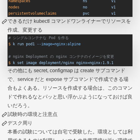
namespaces
                        ns
           v1
           
nodes
                             no
           v1
           
persistentvolumeclaims
            pvc
          v1
           
できるだけ kubectl コマンドワンライナーでリソースを
作成、変更する
# シングルコンテナな Pod を作る
$
 k
 run
 pod1
 --image=nginx:alpine
# nginx Deployment の nginx コンテナのイメージを変更
$
 k
 set
 image
 deployment/nginx
 nginx=nginx:1.9.1
その他にも secret, configmap は create サブコマンド
で、service だと expose サブコマンドで作成できる場
合もよくある。リソースを作成する場合は、このコマン
ドで作れるなとパッと思い浮かぶようになっておけば良
いだろう。
試験時の環境と注意点
デスク周り
本番の試験については自宅で受験した。環境としては利