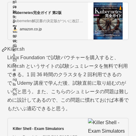
Kubernetes完全ガイド 第2版
Kubernetes解説書の決定版がついに改訂！ Kubernetesはコンテナ化されたアプリケーションのデプロイ、スケーリングなどの管理を自動化する「コンテナオーケストレーションエンジン」です。「クラウドネイティブ」を実現するためのコア技術として、現在多くのシステムでの利用が進んでいます。本書では、アプリケーション開発者やインフラエンジニアを対象に、Kubernetesの機能やそのエコシステムについて網羅的に解説します。好評をいただいた前版を全面的に見直し、バージョン1.18に対応しました（アルファ機能を含む）。前版以降に追加された機能や変更点にも言及し、最新のKubernetesを活用するための多くの知見を提供します。これまでKubernetesを触ったことがない方でもそのコンセプトを理解し、実際にアプリケーションをコンテナ化して実行できるようになることを目標としています。また、Kubernetesの認定資格であるCKA（Certified Kubernetes Administrator）およびCKAD（Certified Kubernetes Application Developer）取得のための副読本として、学習に役立つ様々な知識を得ることも可能です。新版は、285枚の図、312個のサンプルマニフェスト、257個のよくある質問とその回答により、より分かりやすいものとなっています。Kubernetesを使ったプロダクションレベルでの活用を目指す人のための、価値ある一冊です。
amazon.co.jp
Killer.sh
Linux Foundation で試験バウチャーを購入すると、
Killer.sh というサイトの試験シュミレータを無料で利用
できる。1 回 36 時間のクラスタを 2 回利用できるの
で、Udemy 講座で学んだ後、試験直前に取り組むのが
いいと思う。また、こちらのシュミレータの問題は難し
めに設計してあるので、この問題に慣れておけば本番で
もだいぶ適応できると思う。
Killer Shell - Exam Simulators