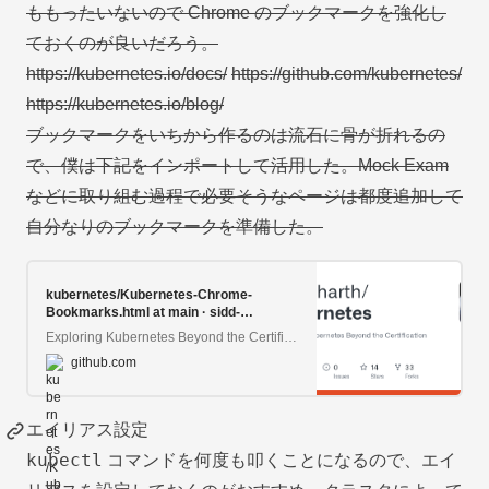
ももったいないので Chrome のブックマークを強化し
ておくのが良いだろう。
https://kubernetes.io/docs/
https://github.com/kubernetes/
https://kubernetes.io/blog/
ブックマークをいちから作るのは流石に骨が折れるの
で、僕は下記をインポートして活用した。Mock Exam
などに取り組む過程で必要そうなページは都度追加して
自分なりのブックマークを準備した。
kubernetes/Kubernetes-Chrome-
Bookmarks.html at main · sidd-
harth/kubernetes
Exploring Kubernetes Beyond the Certification Topics - sidd-harth/kubernetes
github.com
エイリアス設定
kubectl
コマンドを何度も叩くことになるので、エイ