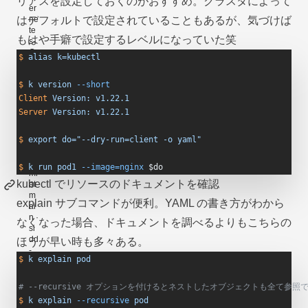
リアスを設定しておくのがおすすめ。クラスタによって
はデフォルトで設定されていることもあるが、気づけば
もはや手癖で設定するレベルになっていた笑
$
 alias
 k=kubectl
$
 k
 version
 --short
Client
 Version:
 v1.22.1
Server
 Version:
 v1.22.1
$
 export
 do="--dry-run=client -o yaml"
$
 k
 run
 pod1
 --image=nginx
 $do
kubectl でリソースのドキュメントを確認
explain サブコマンドが便利。YAML の書き方がわから
なくなった場合、ドキュメントを調べるよりもこちらの
ほうが早い時も多々ある。
$
 k
 explain
 pod
# --recursive オプションを付けるとネストしたオブジェクトも全て参照
$
 k
 explain
 --recursive
 pod