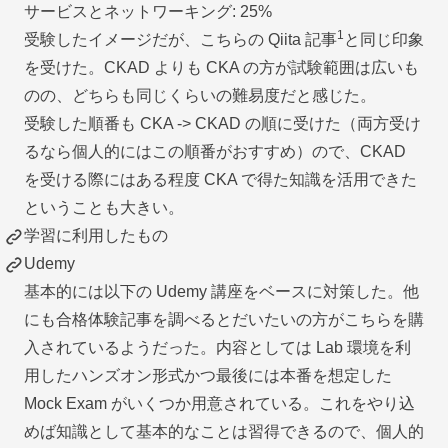
サービスとネットワーキング: 25%
1
受験したイメージだが、こちらの Qiita 記事
と同じ印象
を受けた。CKAD よりも CKA の方が試験範囲は広いも
のの、どちらも同じくらいの難易度だと感じた。
受験した順番も CKA -> CKAD の順に受けた（両方受け
るなら個人的にはこの順番がおすすめ）ので、CKAD
を受ける際にはある程度 CKA で得た知識を活用できた
ということも大きい。
学習に利用したもの
Udemy
基本的には以下の Udemy 講座をベースに対策した。他
にも合格体験記事を調べるとだいたいの方がこちらを購
入されているようだった。内容としては Lab 環境を利
用したハンズオン形式かつ最後には本番を想定した
Mock Exam がいくつか用意されている。これをやり込
めば知識として基本的なことは習得できるので、個人的