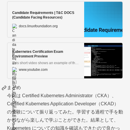
Candidate Requirements | T&C DOCS
(Candidate Facing Resources)
docs.linuxfoundation.org
Kubernetes Certification Exam
Environment Preview
This short video shows an example of the exam environment those sitting for a Kubernetes certification exam can expect to encounter. This particular example ...
www.youtube.com
まとめ
今回は Certified Kubernetes Administrator（CKA）、
Certified Kubernetes Application Developer（CKAD）
の受験について振り返ってみた。学習する過程で手を動
かしながら楽しんで学ぶことができた。結果として、
Kubernetes についての知識を確認もできたので良かっ