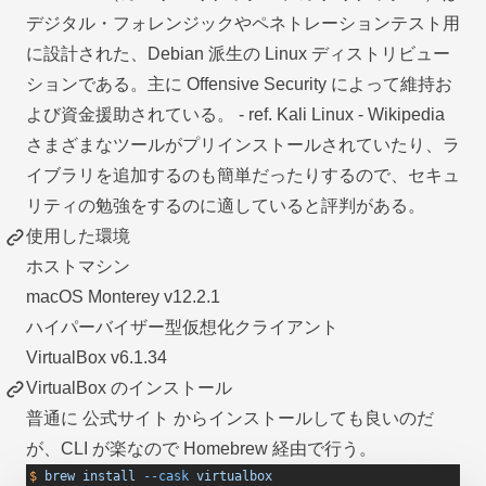
デジタル・フォレンジックやペネトレーションテスト用
に設計された、Debian 派生の Linux ディストリビュー
ションである。主に Offensive Security によって維持お
よび資金援助されている。 - ref.
Kali Linux - Wikipedia
さまざまなツールがプリインストールされていたり、ラ
イブラリを追加するのも簡単だったりするので、セキュ
リティの勉強をするのに適していると評判がある。
使用した環境
ホストマシン
macOS Monterey v12.2.1
ハイパーバイザー型仮想化クライアント
VirtualBox v6.1.34
VirtualBox のインストール
普通に
公式サイト
からインストールしても良いのだ
が、CLI が楽なので Homebrew 経由で行う。
$
 brew
 install
 --cask
 virtualbox