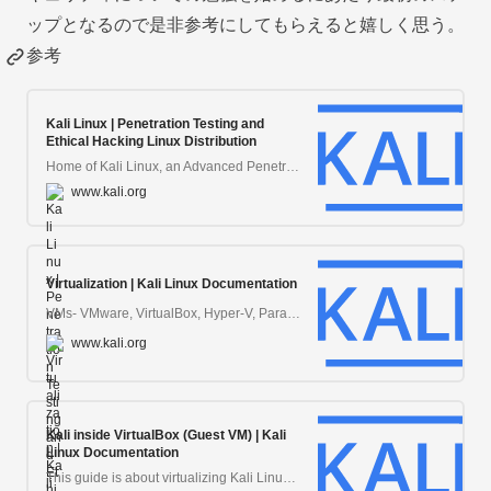
ップとなるので是非参考にしてもらえると嬉しく思う。
参考
Kali Linux | Penetration Testing and
Ethical Hacking Linux Distribution
Home of Kali Linux, an Advanced Penetration Testing Linux distribution used for Penetration Testing, Ethical Hacking and network security assessments.
www.kali.org
Virtualization | Kali Linux Documentation
VMs- VMware, VirtualBox, Hyper-V, Parallels, Proxmox & Vagrant
www.kali.org
Kali inside VirtualBox (Guest VM) | Kali
Linux Documentation
This guide is about virtualizing Kali Linux inside of VirtualBox, allowing you to have a Kali VM. This is a great way to use Kali, as it is completely separate from the host, allows you to interact with other VMs (as well as the host machine and other machines on the network), and allows you to revert to snapshots.