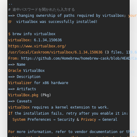
..
# 途中パスワードを聞かれたら入力する
==
> 
Changing
 ownership
 of
 paths
 required
 by
 virtualbox
; 
your
🍺
  virtualbox
 was
 successfully
 installed!
$
 brew
 info
 virtualbox
virtualbox:
 6.1.34,150636
https://www.virtualbox.org/
/usr/local/Caskroom/virtualbox/6.1.34,150636
 (3 
files,
 119.6
From:
 https://github.com/Homebrew/homebrew-cask/blob/HEAD/Ca
==
> 
Name
Oracle
 VirtualBox
==
> 
Description
Virtualizer
 for
 x86
 hardware
==
> 
Artifacts
VirtualBox.pkg
 (Pkg)
==
> 
Caveats
virtualbox
 requires
 a
 kernel
 extension
 to
 work.
If
 the
 installation
 fails,
 retry
 after
 you
 enable
 it
 in:
  System
 Preferences
 →
 Security
 & 
Privacy
 →
 General
For
 more
 information,
 refer
 to
 vendor
 documentation
 or
 this
 