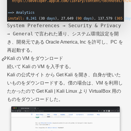
  https://developer.apple.com/library/content/technotes/tn24
==
> 
Analytics
install:
 8,241
 (30 
days
), 27,649 (
90
 days
), 137,579 (
365
 day
System Preferences → Security & Privacy
→ General
で言われた通り、システム環境設定を開
き、開発元である Oracle America, Inc を許可し、PC を
再起動する。
Kali の VM をダウンロード
続いて Kali の VM を入手する。
Kali の公式サイト
から Get Kali を開き、自身が使いた
いものをダウンロードする。僕の場合は、VM を利用し
たかったので
Get Kali | Kali Linux
より VirtualBox 用の
ものをダウンロードした。