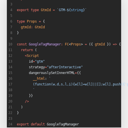
export
 type
 GtmId
 =
 `GTM-${
string
}`
type
 Props
 =
 {
  gtmId
:
 GtmId
}
const
 GoogleTagManager
:
 FC
<
Props
> 
=
 ({ 
gtmId
 }) 
=>
 {
  return
 (
    <
Script
      id
=
"gtm"
      strategy
=
"afterInteractive"
      dangerouslySetInnerHTML
=
{{
        __html
: 
`
        (function(w,d,s,l,i){w[l]=w[l]||[];w[l].push({'
        `
      }}
    />
  )
}
export
 default
 GoogleTagManager