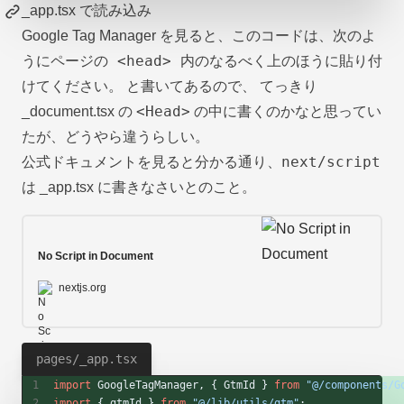
_app.tsx で読み込み
このコードは、次のよ
Google Tag Manager を見ると、
うにページの <head> 内のなるべく上のほうに貼り付
けてください。
と書いてあるので、 てっきり
<Head>
_document.tsx の
の中に書くのかなと思ってい
たが、どうやら違うらしい。
next/script
公式ドキュメントを見ると分かる通り、
は _app.tsx に書きなさいとのこと。
No Script in Document
nextjs.org
pages/_app.tsx
import
 GoogleTagManager, { GtmId } 
from
 "@/components/G
import
 { gtmId } 
from
 "@/lib/utils/gtm"
; 