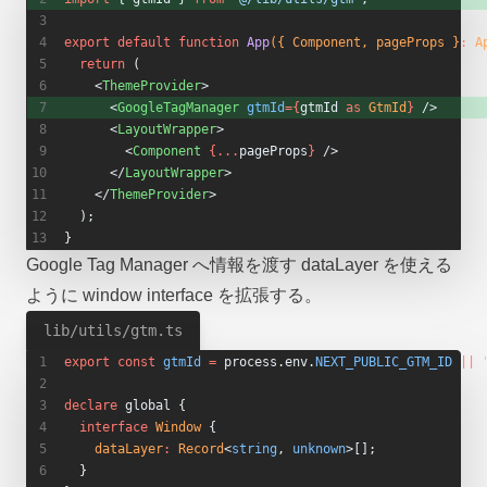
export
 default
 function
 App
({ Component, pageProps }
:
 A
  return
 (
    <
ThemeProvider
>
      <
GoogleTagManager
 gtmId
={
gtmId 
as
 GtmId
}
 /> 
      <
LayoutWrapper
>
        <
Component
 {...
pageProps
}
 />
      </
LayoutWrapper
>
    </
ThemeProvider
>
  );
}
Google Tag Manager へ情報を渡す dataLayer を使える
ように window interface を拡張する。
lib/utils/gtm.ts
export
 const
 gtmId
 =
 process.env.
NEXT_PUBLIC_GTM_ID
 ||
 
declare
 global {
  interface
 Window
 {
    dataLayer
:
 Record
<
string
, 
unknown
>[];
  }