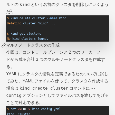
kind
ルトの
という名前のクラスタを削除しにいくよう
1
だ
。
$
 kind
 delete
 cluster
 --name
 kind
Deleting
 cluster
 "kind"
 ...
$
 kind
 get
 clusters
No
 kind
 clusters
 found.
マルチノードクラスタの作成
今回は、コントロールプレーンと 2 つのワーカーノー
ドから成る合計 3 つのマルチノードクラスタを作成す
る。
YAML にクラスタの情報を定義できるためついでに試し
てみた。YAML ファイルを使って、クラスタを作成する
kind create cluster
--
場合は
コマンドに
config
オプションとしてファイルパスを渡してあげる
ことで対応できる。
$
 cat
 <<
EOF
 >
 kind-config.yaml
kind: Cluster