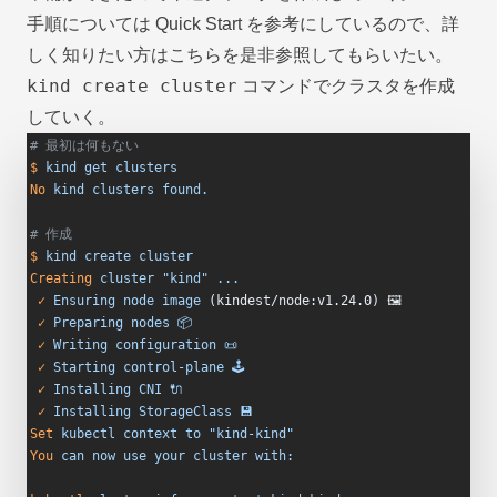
手順については
Quick Start
を参考にしているので、詳
しく知りたい方はこちらを是非参照してもらいたい。
kind create cluster
コマンドでクラスタを作成
していく。
# 最初は何もない
$
 kind
 get
 clusters
No
 kind
 clusters
 found.
# 作成
$
 kind
 create
 cluster
Creating
 cluster
 "kind"
 ...
 ✓
 Ensuring
 node
 image
 (kindest/node:v1.24.0) 🖼
 ✓
 Preparing
 nodes
 📦
 ✓
 Writing
 configuration
 📜
 ✓
 Starting
 control-plane
 🕹️
 ✓
 Installing
 CNI
 🔌
 ✓
 Installing
 StorageClass
 💾
Set
 kubectl
 context
 to
 "kind-kind"
You
 can
 now
 use
 your
 cluster
 with: