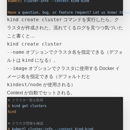
kubectl
 cluster-info
 --context
 kind-kind
Have
 a
 question,
 bug,
 or
 feature
 request?
 Let
 us
 know!
 https
kind create cluster
コマンドを実行したら、ク
ラスタが作成された。流れてくるログを見つつ気づいた
こと書くと…
kind create cluster
--name
オプションでクラスタ名を指定できる（デフォ
kind
ルトは
になる）。
--image
オプションでクラスタに使用する Docker イ
メージ名を指定できる（デフォルトだと
kindest/node
が使用される）
Context が自動でセットされる。
# クラスタ一覧を取得
$
 kind
 get
 clusters
kind
# クラスタ情報を確認
$
 kubectl
 cluster-info
 --context
 kind-kind