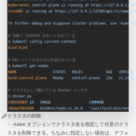
Kubernetes
 control
 plane
 is
 running
 at
 https://127.0.0.1:527
CoreDNS
 is
 running
 at
 https://127.0.0.1:52709/api/v1/namespa
To
 further
 debug
 and
 diagnose
 cluster
 problems,
 use
 'kubectl
# 自動で Context がセットされている
$
 kubectl
 config
 current-context
kind-kind
# k8s ノードももちろん作成されている
$
 kubectl
 get
 nodes
NAME
                 STATUS
   ROLES
           AGE
   VERSION
kind-control-plane
   Ready
    control-plane
   23m
   v1.24.0
# クラスタとして動いている Docker コンテナ
$
 docker
 ps
CONTAINER
 ID
   IMAGE
                  COMMAND
               
366aef6b5984
   kindest/node:v1.24.0
   "/usr/local/bin/entr…"
クラスタの削除
--name
オプションでクラスタ名を指定して任意のクラ
スタを削除できる。ちなみに指定しない場合は、デフォ