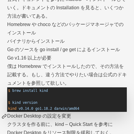
いく。ドキュメントの
Installation
を見ると、いくつか
方法が書いてある。
Homebrew や choco などのパッケージマネージャでの
インストール
バイナリからインストール
Go のソースを go install / ge get によるインストール
Go v1.16 以上が必要
僕は Homebrew でインストールしたので、その方法を
記載する。もし、違う方法でやりたい場合は公式のドキ
ュメントを参照して欲しい。
$
 brew
 install
 kind
$
 kind
 version
kind
 v0.14.0
 go1.18.2
 darwin/amd64
Docker Desktop の設定を変更
クラスタを作る前に、
kind – Quick Start
を参考に
Docker Desktop をリソース制限を緩和しておく。