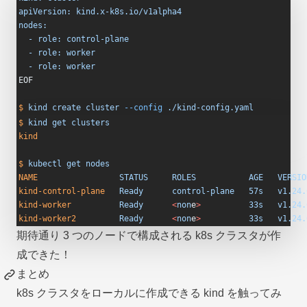
apiVersion: kind.x-k8s.io/v1alpha4
nodes:
  - role: control-plane
  - role: worker
  - role: worker
EOF
$
 kind
 create
 cluster
 --config
 ./kind-config.yaml
$
 kind
 get
 clusters
kind
$
 kubectl
 get
 nodes
NAME
                 STATUS
     ROLES
           AGE
   VERSIO
kind-control-plane
   Ready
      control-plane
   57s
   v1.24.
kind-worker
          Ready
      <
non
e
>
          33s
   v1.24.
kind-worker2
         Ready
      <
non
e
>
          33s
   v1.24.
期待通り 3 つのノードで構成される k8s クラスタが作
成できた！
まとめ
k8s クラスタをローカルに作成できる kind を触ってみ