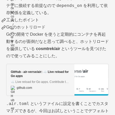
depends_on
テナに接続する前提なので
を利用して依
存関係を定義している。
工夫したポイント
Go のホットリロード
Go の開発で Docker を使うと定期的にコンテナを再起
動するのが面倒だなと思って調べると、ホットリロード
を提供している
cosmtrek/air
というツールを見つけた
ので使ってみることにした。
GitHub - air-verse/air: ☁️ Live reload for
Go apps
☁️ Live reload for Go apps. Contribute to air-verse/air development by creating an account on GitHub.
github.com
.air.toml
というファイルに設定を書くことでカスタ
マイズできるが、今回はお試しということでデフォルト