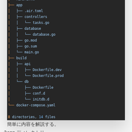
├──
 app
│
   ├──
 .air.toml
│
   ├──
 controllers
│
   │
   └──
 tasks.go
│
   ├──
 database
│
   │
   └──
 database.go
│
   ├──
 go.mod
│
   ├──
 go.sum
│
   └──
 main.go
├──
 build
│
   ├──
 api
│
   │
   ├──
 Dockerfile.dev
│
   │
   └──
 Dockerfile.prod
│
   └──
 db
│
       ├──
 Dockerfile
│
       ├──
 conf.d
│
       └──
 initdb.d
└──
 docker-compose.yaml
8
 directories,
 14
 files
簡単に内容を解説する。