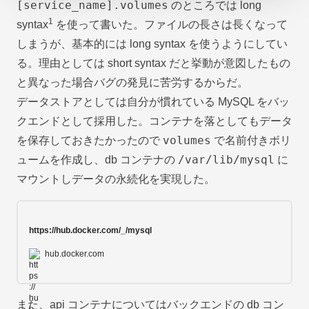
[service_name].volumes
のところでは long
1
syntax
を使って書いた。ファイルの長さは長くなって
しまうが、基本的には long syntax を使うようにしてい
る。理由としては short syntax だと挙動が意図したもの
と異なった場合バグの発見に苦労するからだ。
データストアとしては自分が慣れている MySQL をバッ
クエンドとして採用した。コンテナを落としてもデータ
volumes
を保存しておきたかったので
で名前付きボリ
/var/lib/mysql
ュームを作成し、db コンテナの
に
マウントしデータの永続化を実現した。
https://hub.docker.com/_/mysql
hub.docker.com
また、api コンテナについてはバックエンドの db コン