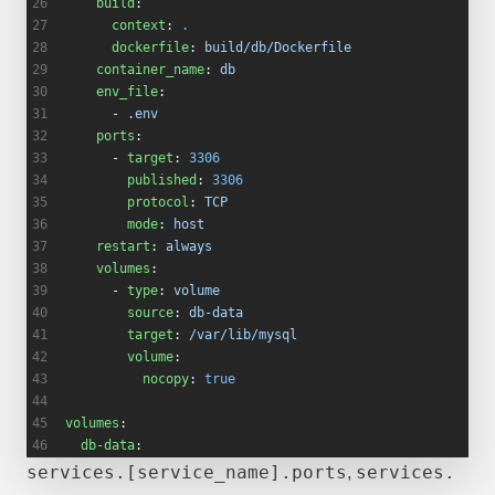
    build
:
      context
: 
.
      dockerfile
: 
build/db/Dockerfile
    container_name
: 
db
    env_file
:
      - 
.env
    ports
:
      - 
target
: 
3306
        published
: 
3306
        protocol
: 
TCP
        mode
: 
host
    restart
: 
always
    volumes
:
      - 
type
: 
volume
        source
: 
db-data
        target
: 
/var/lib/mysql
        volume
:
          nocopy
: 
true
volumes
:
  db-data
:
services.[service_name].ports
services.
,