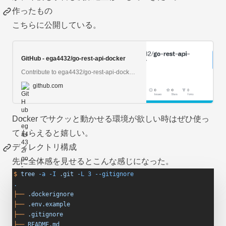
作ったもの
こちらに公開している。
GitHub - ega4432/go-rest-api-docker
Contribute to ega4432/go-rest-api-docker development by creating an account on GitHub.
github.com
Docker でサクッと動かせる環境が欲しい時はぜひ使っ
てもらえると嬉しい。
ディレクトリ構成
先に全体感を見せるとこんな感じになった。
$
 tree
 -a
 -I
 .git
 -L
 3
 --gitignore
.
├──
 .dockerignore
├──
 .env.example
├──
 .gitignore
├──
 README.md