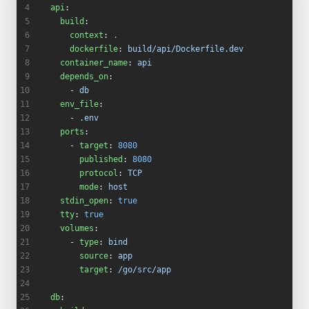
  api
:
    build
:
      context
: 
.
      dockerfile
: 
build/api/Dockerfile.dev
    container_name
: 
api
    depends_on
:
      - 
db
    env_file
:
      - 
.env
    ports
:
      - 
target
: 
8080
        published
: 
8080
        protocol
: 
TCP
        mode
: 
host
    stdin_open
: 
true
    tty
: 
true
    volumes
:
      - 
type
: 
bind
        source
: 
app
        target
: 
/go/src/app
  db
: