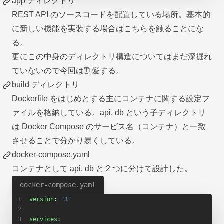
app ディレクトリ
REST API のソースコードを配置している場所。基本的
に新しい機能を実装する場合はこちらを触ることにな
る。
更にこの中身のディレクトリ構造についてはまだ深掘れ
ていないので今回は割愛する。
build ディレクトリ
Dockerfile をはじめとする主にコンテナに関する設定フ
ァイルを格納している。api, db という子ディレクトリ
は Docker Compose のサービス名（コンテナ）と一致
させることで分かり易くしている。
docker-compose.yaml
コンテナとして api, db と 2 つに分けて設計した。
docker-compose.yaml
version
: 
"3"
services
: