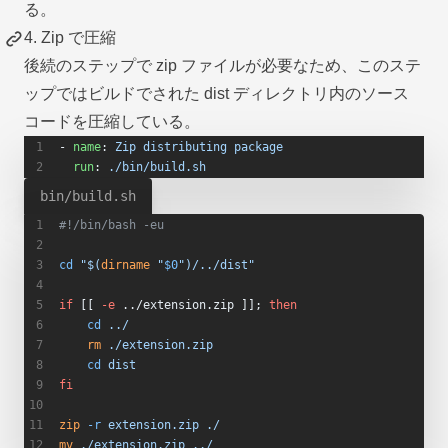
る。
4. Zip で圧縮
後続のステップで zip ファイルが必要なため、このステ
ップではビルドでされた dist ディレクトリ内のソース
コードを圧縮している。
- 
name
: 
Zip distributing package
  run
: 
./bin/build.sh
bin/build.sh
#!/bin/bash -eu
cd
 "$(
dirname
 "
$0
")/../dist"
if
 [[ 
-e
 ../extension.zip ]]; 
then
    cd
 ../
    rm
 ./extension.zip
    cd
 dist
fi
zip
 -r
 extension.zip
 ./
mv
 ./extension.zip
 ../