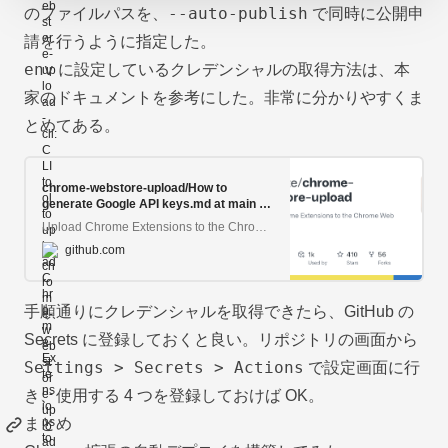
--auto-publish
のファイルパスを、
で同時に公開申
請を行うように指定した。
env
に設定しているクレデンシャルの取得方法は、本
家のドキュメントを参考にした。非常に分かりやすくま
とめてある。
chrome-webstore-upload/How to
generate Google API keys.md at main ·
fregante/chrome-webstore-upload
Upload Chrome Extensions to the Chrome Web Store. Contribute to fregante/chrome-webstore-upload development by creating an account on GitHub.
github.com
手順通りにクレデンシャルを取得できたら、GitHub の
Secrets に登録しておくと良い。リポジトリの画面から
Settings > Secrets > Actions
で設定画面に行
き、使用する 4 つを登録しておけば OK。
まとめ