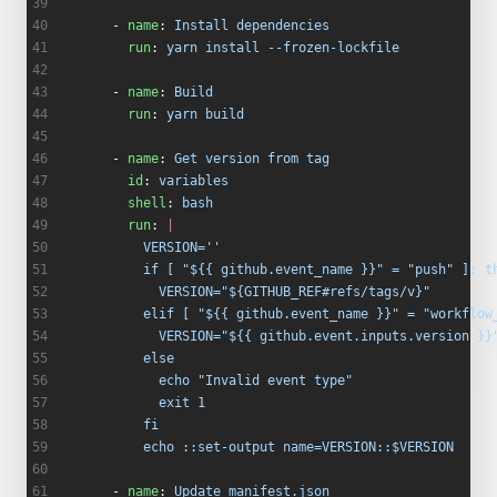
      - 
name
: 
Install dependencies
        run
: 
yarn install --frozen-lockfile
      - 
name
: 
Build
        run
: 
yarn build
      - 
name
: 
Get version from tag
        id
: 
variables
        shell
: 
bash
        run
: 
|
          VERSION=''
          if [ "${{ github.event_name }}" = "push" ]; t
            VERSION="${GITHUB_REF#refs/tags/v}"
          elif [ "${{ github.event_name }}" = "workflow
            VERSION="${{ github.event.inputs.version }}
          else
            echo "Invalid event type"
            exit 1
          fi
          echo ::set-output name=VERSION::$VERSION
      - 
name
: 
Update manifest.json