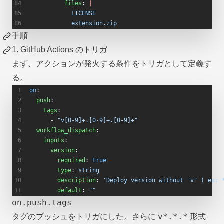
          files
: 
|
            LICENSE
            extension.zip
手順
1. GitHub Actions のトリガ
まず、アクションが発火する条件をトリガとして定義す
る。
on
:
  push
:
    tags
:
      - 
"v[0-9]+.[0-9]+.[0-9]+"
  workflow_dispatch
:
    inputs
:
      version
:
        required
: 
true
        type
: 
string
        description
: 
'Deploy version without "v" ( ex: 
        default
: 
""
on.push.tags
v*.*.*
タグのプッシュをトリガにした。さらに
形式