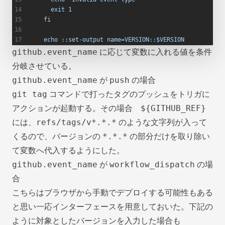
      exit 1
    fi
    echo ::set-output name=VERSION::$VERSION
github.event_name
に応じて変数に入れる値を条件
分岐させている。
github.event_name
push
が
の場合
git tag
コマンドで打ったタグのプッシュをトリガに
${GITHUB_REF}
アクションが起動する。その場合
refs/tags/v*.*.*
には、
のような文字列が入って
*.*.*
くるので、バージョンの
の部分だけを取り除い
て変数へ代入するようにした。
github.event_name
workflow_dispatch
が
の場
合
こちらはブラウザから手動でデプロイする可能性もある
と思い一応インターフェースを用意しておいた。下記の
ように対象としたバージョンを入力した場合も