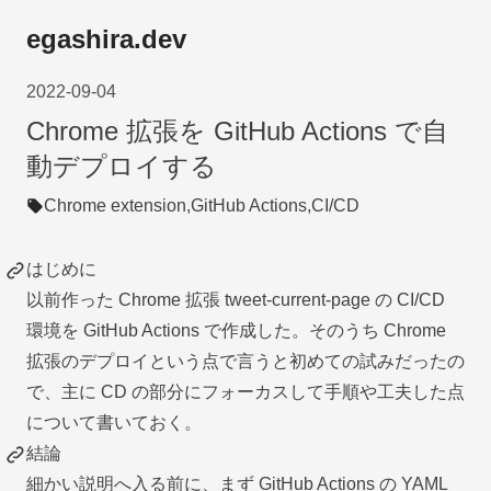
egashira.dev
2022-09-04
Chrome 拡張を GitHub Actions で自
動デプロイする
Chrome extension,
GitHub Actions,
CI/CD
はじめに
以前作った Chrome 拡張
tweet-current-page
の CI/CD
環境を GitHub Actions で作成した。そのうち Chrome
拡張のデプロイという点で言うと初めての試みだったの
で、主に CD の部分にフォーカスして手順や工夫した点
について書いておく。
結論
細かい説明へ入る前に、まず GitHub Actions の YAML