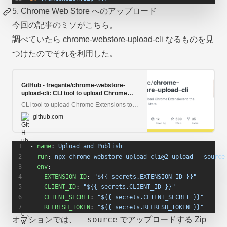
5. Chrome Web Store へのアップロード
今回の記事のミソがこちら。
調べていたら chrome-webstore-upload-cli なるものを見
つけたのでそれを利用した。
GitHub - fregante/chrome-webstore-
upload-cli: CLI tool to upload Chrome
Extensions to the Chrome Web Store
CLI tool to upload Chrome Extensions to the Chrome Web Store - fregante/chrome-webstore-upload-cli
github.com
- 
name
: 
Upload and Publish
  run
: 
npx chrome-webstore-upload-cli@2 upload --source
  env
:
    EXTENSION_ID
: 
"${{ secrets.EXTENSION_ID }}"
    CLIENT_ID
: 
"${{ secrets.CLIENT_ID }}"
    CLIENT_SECRET
: 
"${{ secrets.CLIENT_SECRET }}"
    REFRESH_TOKEN
: 
"${{ secrets.REFRESH_TOKEN }}"
--source
オプションでは、
でアップロードする Zip