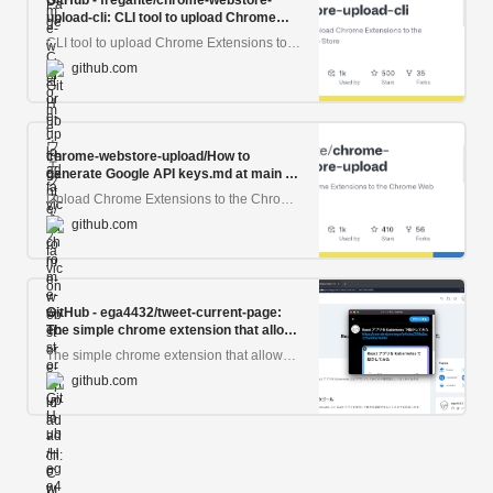
GitHub - fregante/chrome-webstore-
upload-cli: CLI tool to upload Chrome
Extensions to the Chrome Web Store
CLI tool to upload Chrome Extensions to the Chrome Web Store - fregante/chrome-webstore-upload-cli
github.com
chrome-webstore-upload/How to
generate Google API keys.md at main ·
fregante/chrome-webstore-upload
Upload Chrome Extensions to the Chrome Web Store. Contribute to fregante/chrome-webstore-upload development by creating an account on GitHub.
github.com
GitHub - ega4432/tweet-current-page:
The simple chrome extension that allows
you to tweet the site you are currently
The simple chrome extension that allows you to tweet the site you are currently viewing. - ega4432/tweet-current-page
viewing.
github.com