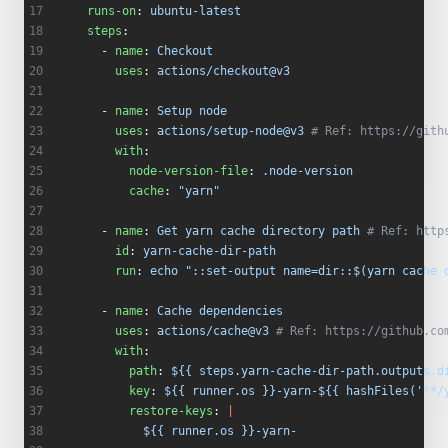
    runs-on
: 
ubuntu-latest
    steps
:
      - 
name
: 
Checkout
        uses
: 
actions/checkout@v3
      - 
name
: 
Setup node
        uses
: 
actions/setup-node@v3
 # Ref: https://gith
        with
:
          node-version-file
: 
.node-version
          cache
: 
"yarn"
      - 
name
: 
Get yarn cache directory path
 # Ref: http
        id
: 
yarn-cache-dir-path
        run
: 
echo "::set-output name=dir::$(yarn cache 
      - 
name
: 
Cache dependencies
        uses
: 
actions/cache@v3
 # Ref: https://github.co
        with
:
          path
: 
${{ steps.yarn-cache-dir-path.outputs.d
          key
: 
${{ runner.os }}-yarn-${{ hashFiles('**/
          restore-keys
: 
|
            ${{ runner.os }}-yarn-