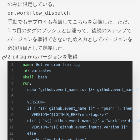
のみに限定している。
on.workflow_dispatch
手動でもデプロイも考慮してこちらを定義した。ただ、
1 つ目のタグのプッシュとは違って、後続のステップで
バージョンを取得できないため入力としてバージョンを
必須項目として定義した。
2. git tag からバージョンを取得
- 
name
: 
Get version from tag
  id
: 
variables
  shell
: 
bash
  run
: 
|
    echo "github.event_name is: ${{ github.event_name }
    VERSION=''
    if [ "${{ github.event_name }}" = "push" ]; then
      VERSION="${GITHUB_REF#refs/tags/v}"
    elif [ "${{ github.event_name }}" = "workflow_dispa
      VERSION="${{ github.event.inputs.version }}"
    else
      echo "Invalid event type"