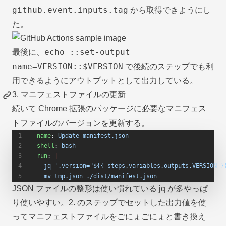
github.event.inputs.tag
から取得できようにし
た。
echo ::set-output
最後に、
name=VERSION::$VERSION
で後続のステップでも利
用できるようにアウトプットとして出力している。
3. マニフェストファイルの更新
続いて Chrome 拡張のパッケージに必要なマニフェス
トファイルのバージョンを更新する。
- 
name
: 
Update manifest.json
  shell
: 
bash
  run
: 
|
    jq '.version="${{ steps.variables.outputs.VERSION }
    mv tmp.json ./dist/manifest.json
JSON ファイルの整形は使い慣れている jq が多やっぱ
り使いやすい。2. のステップでセットした出力値を使
ってマニフェストファイルをごにょごにょと書き換え