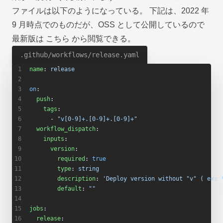
ファイルは以下のようになっている。 下記は、2022 年
9 月時点でのものだが、OSS として公開しているので
最新版は
こちら
から閲覧できる。
.github/workflows/release.yaml
name
: 
release
on
:
  push
:
    tags
:
      - 
"v[0-9]+.[0-9]+.[0-9]+"
  workflow_dispatch
:
    inputs
:
      version
:
        required
: 
true
        type
: 
string
        description
: 
'Deploy version without "v" ( ex: 
        default
: 
""
jobs
:
  release
: