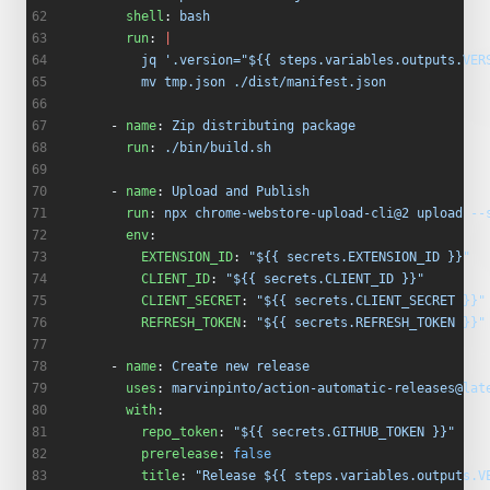
        shell
: 
bash
        run
: 
|
          jq '.version="${{ steps.variables.outputs.VER
          mv tmp.json ./dist/manifest.json
      - 
name
: 
Zip distributing package
        run
: 
./bin/build.sh
      - 
name
: 
Upload and Publish
        run
: 
npx chrome-webstore-upload-cli@2 upload --
        env
:
          EXTENSION_ID
: 
"${{ secrets.EXTENSION_ID }}"
          CLIENT_ID
: 
"${{ secrets.CLIENT_ID }}"
          CLIENT_SECRET
: 
"${{ secrets.CLIENT_SECRET }}"
          REFRESH_TOKEN
: 
"${{ secrets.REFRESH_TOKEN }}"
      - 
name
: 
Create new release
        uses
: 
marvinpinto/action-automatic-releases@lat
        with
:
          repo_token
: 
"${{ secrets.GITHUB_TOKEN }}"
          prerelease
: 
false
          title
: 
"Release ${{ steps.variables.outputs.V